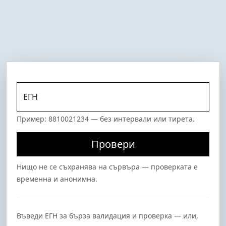
ЕГН
Пример: 8810021234 — без интервали или тирета.
Провери
Нищо не се съхранява на сървъра — проверката е
временна и анонимна.
Въведи ЕГН за бърза валидация и проверка — или,