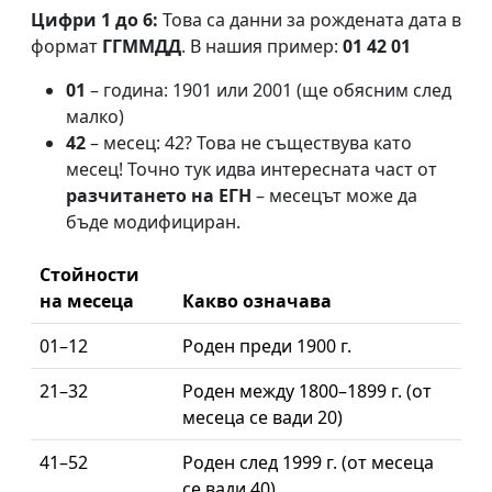
Цифри 1 до 6:
Това са данни за рождената дата в
формат
ГГММДД
. В нашия пример:
01 42 01
01
– година: 1901 или 2001 (ще обясним след
малко)
42
– месец: 42? Това не съществува като
месец! Точно тук идва интересната част от
разчитането на ЕГН
– месецът може да
бъде модифициран.
Стойности
на месеца
Какво означава
01–12
Роден преди 1900 г.
21–32
Роден между 1800–1899 г. (от
месеца се вади 20)
41–52
Роден след 1999 г. (от месеца
се вади 40)