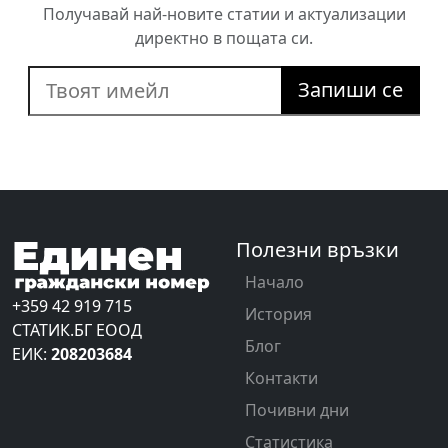
Получавай най-новите статии и актуализации
директно в пощата си.
Запиши се
Полезни връзки
Начало
+359 42 919 715
История
СТАТИК.БГ ЕООД
Блог
ЕИК:
208203684
Контакти
Почивни дни
Статистика