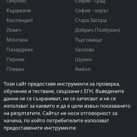
Габрово
София - град
Кърджали
София - окръг
Кюстендил
Стара Загора
Ловеч
Добрич (Толбухин)
Монтана
Търговище
Пазарджик
Хасково
Перник
Шумен
Плевен
Ямбол
Този сайт предоставя инструменти за проверка,
обучение и тестване, свързани с ЕГН. Въведените
данни не се съхраняват, не се записват и не се
използват за каквито и да е цели извън показването
на резултатите. Сайтът не носи отговорност за
начина, по който потребителите използват
предоставените инструменти.