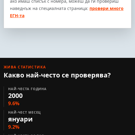
ако имаш списък с номера, можеш да ги провериш
наведнъж на специалната страница:
провери много
ЕГН-та
ЖИВА СТАТИСТИКА
Какво най-често се проверява?
НАЙ-ЧЕСТА ГОДИНА
2000
9.6%
НАЙ-ЧЕСТ МЕСЕЦ
януари
9.2%