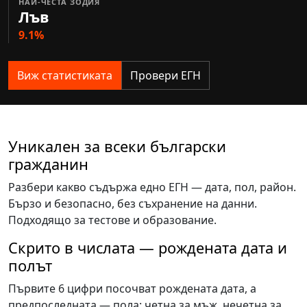
НАЙ-ЧЕСТА ЗОДИЯ
Лъв
9.1%
Виж статистиката
Провери ЕГН
Уникален за всеки български
гражданин
Разбери какво съдържа едно ЕГН — дата, пол, район.
Бързо и безопасно, без съхранение на данни.
Подходящо за тестове и образование.
Скрито в числата — рождената дата и
полът
Първите 6 цифри посочват рождената дата, а
предпоследната — пола: четна за мъж, нечетна за