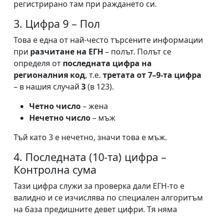
регистрирано там при раждането си.
3. Цифра 9 – Пол
Това е една от най-често търсените информации
при
разчитане на ЕГН
– полът. Полът се
определя от
последната цифра на
регионалния код
, т.е.
третата от 7–9-та цифра
– в нашия случай
3
(в 123).
Четно число
– жена
Нечетно число
– мъж
Тъй като 3 е нечетно, значи това е мъж.
4. Последната (10-та) цифра –
Контролна сума
Тази цифра служи за проверка дали ЕГН-то е
валидно и се изчислява по специален алгоритъм
на база предишните девет цифри. Тя няма