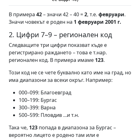
В примера
42
– значи 42 – 40 =
2
, т.е.
февруари
.
Значи човекът е роден на
1 февруари 2001 г.
2. Цифри 7–9 – регионален код
Следващите три цифри показват къде е
регистрирано раждането – това е т.нар.
регионален код. В примера имаме
123
.
Този код не се чете буквално като име на град, но
има диапазони за всеки окръг. Например:
000–099: Благоевград
100–199: Бургас
300–399: Варна
500–599: Пловдив ...и т.н.
Така че,
123
попада в диапазона за Бургас –
вероятно лицето е родено там или е