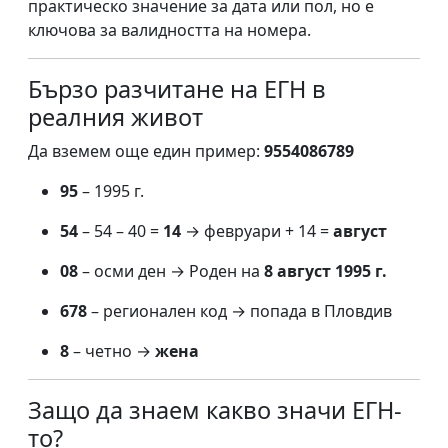
практическо значение за дата или пол, но е
ключова за валидността на номера.
Бързо разчитане на ЕГН в
реалния живот
Да вземем още един пример:
9554086789
95
– 1995 г.
54
– 54 – 40 =
14
→ февруари + 14 =
август
08
– осми ден → Роден на
8 август 1995 г.
678
– регионален код → попада в Пловдив
8
– четно →
жена
Защо да знаем какво значи ЕГН-
то?