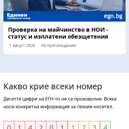
Проверка на майчинство в НОИ -
статус и изплатени обезщетения
1 август 2026
56 преглеждания
Какво крие всеки номер
Десетте цифри на ЕГН-то не са произволни. Всяка
носи конкретна информация за техния носител.
0
1
4
2
0
1
1
2
3
4