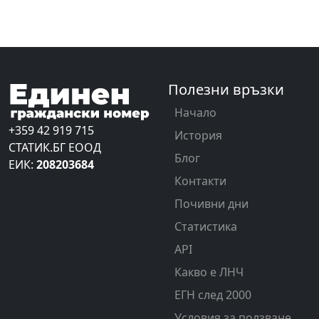
Полезни връзки
Начало
+359 42 919 715
История
СТАТИК.БГ ЕООД
Блог
ЕИК:
208203684
Контакти
Почивни дни
Статистика
API
Какво е ЛНЧ
ЕГН след 2000
Условия за ползване