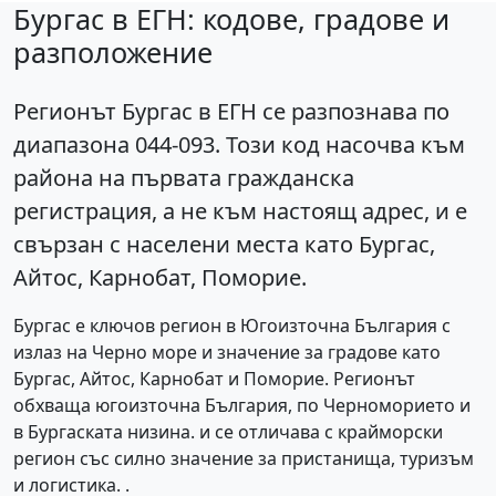
Бургас в ЕГН: кодове, градове и
разположение
Регионът
Бургас
в ЕГН се разпознава по
диапазона
044-093
. Този код насочва към
района на първата гражданска
регистрация, а не към настоящ адрес, и е
свързан с населени места като Бургас,
Айтос, Карнобат, Поморие.
Бургас е ключов регион в Югоизточна България с
излаз на Черно море и значение за градове като
Бургас, Айтос, Карнобат и Поморие. Регионът
обхваща югоизточна България, по Черноморието и
в Бургаската низина. и се отличава с крайморски
регион със силно значение за пристанища, туризъм
и логистика. .