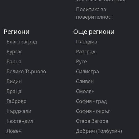
Политика за
поверителност
Региони
Още региони
Благоевград
Пловдив
Бургас
Разград
Варна
Русе
Велико Търново
Силистра
Видин
Сливен
Враца
Смолян
Габрово
София - град
Кърджали
София - окръг
Кюстендил
Стара Загора
Ловеч
Добрич (Толбухин)