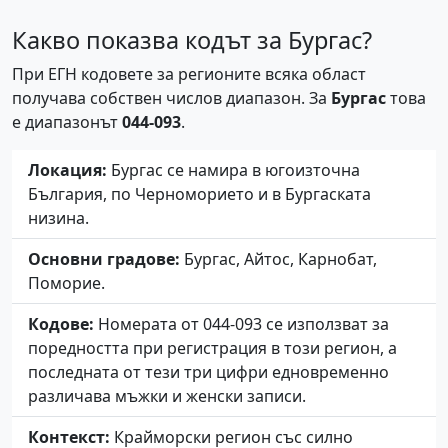
Какво показва кодът за Бургас?
При ЕГН кодовете за регионите всяка област
получава собствен числов диапазон. За
Бургас
това
е диапазонът
044-093
.
Локация:
Бургас се намира в югоизточна
България, по Черноморието и в Бургаската
низина.
Основни градове:
Бургас, Айтос, Карнобат,
Поморие.
Кодове:
Номерата от 044-093 се използват за
поредността при регистрация в този регион, а
последната от тези три цифри едновременно
различава мъжки и женски записи.
Контекст:
Крайморски регион със силно