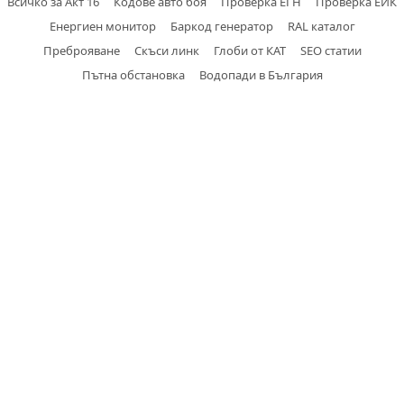
Всичко за Акт 16
Кодове авто боя
Проверка ЕГН
Проверка ЕИК
Енергиен монитор
Баркод генератор
RAL каталог
Преброяване
Скъси линк
Глоби от КАТ
SEO статии
Пътна обстановка
Водопади в България