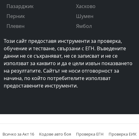
Пазарджик
Хасково
Перник
Шумен
Плевен
Ямбол
Този сайт предоставя инструменти за проверка,
обучение и тестване, свързани с ЕГН. Въведените
данни не се съхраняват, не се записват и не се
използват за каквито и да е цели извън показването
на резултатите. Сайтът не носи отговорност за
начина, по който потребителите използват
предоставените инструменти.
Всичко за Акт 16
Кодове авто боя
Проверка ЕГН
Проверка ЕИК