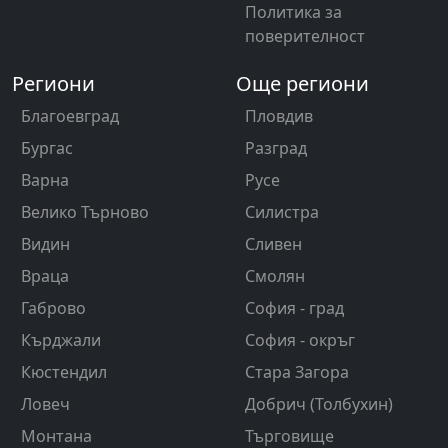
Политика за
поверителност
Региони
Още региони
Благоевград
Пловдив
Бургас
Разград
Варна
Русе
Велико Търново
Силистра
Видин
Сливен
Враца
Смолян
Габрово
София - град
Кърджали
София - окръг
Кюстендил
Стара Загора
Ловеч
Добрич (Толбухин)
Монтана
Търговище