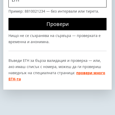
ЕГН
Пример: 8810021234 — без интервали или тирета.
Провери
Нищо не се съхранява на сървъра — проверката е
временна и анонимна.
Въведи ЕГН за бърза валидация и проверка — или,
ако имаш списък с номера, можеш да ги провериш
наведнъж на специалната страница:
провери много
ЕГН-та