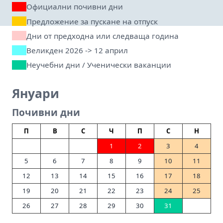
Официални почивни дни
Предложение за пускане на отпуск
Дни от предходна или следваща година
Великден 2026 -> 12 април
Неучебни дни / Ученически ваканции
Януари
Почивни дни
П
В
С
Ч
П
С
Н
1
2
3
4
5
6
7
8
9
10
11
12
13
14
15
16
17
18
19
20
21
22
23
24
25
26
27
28
29
30
31