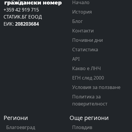
Начало
+359 42 919 715
История
СТАТИК.БГ ЕООД
Блог
ЕИК:
208203684
Контакти
Почивни дни
Статистика
API
Какво е ЛНЧ
ЕГН след 2000
Условия за ползване
Политика за
поверителност
Региони
Още региони
Благоевград
Пловдив