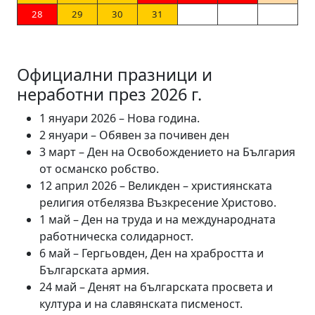
28
29
30
31
Официални празници и
неработни през 2026 г.
1 януари 2026 – Нова година.
2 януари – Обявен за почивен ден
3 март – Ден на Освобождението на България
от османско робство.
12 април 2026 – Великден – християнската
религия отбелязва Възкресение Христово.
1 май – Ден на труда и на международната
работническа солидарност.
6 май – Гергьовден, Ден на храбростта и
Българската армия.
24 май – Денят на българската просвета и
култура и на славянската писменост.