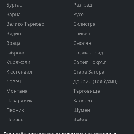
Бургас
Разград
Варна
Русе
Велико Търново
Силистра
Видин
Сливен
Враца
Смолян
Габрово
София - град
Кърджали
София - окръг
Кюстендил
Стара Загора
Ловеч
Добрич (Толбухин)
Монтана
Търговище
Пазарджик
Хасково
Перник
Шумен
Плевен
Ямбол