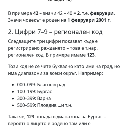
В примера
42
– значи 42 – 40 =
2
, т.е.
февруари
.
Значи човекът е роден на
1 февруари 2001 г.
2. Цифри 7–9 – регионален код
Следващите три цифри показват къде е
регистрирано раждането – това е т.нар.
регионален код. В примера имаме
123
.
Този код не се чете буквално като име на град, но
има диапазони за всеки окръг. Например:
000–099: Благоевград
100–199: Бургас
300–399: Варна
500–599: Пловдив ...и т.н.
Така че,
123
попада в диапазона за Бургас –
вероятно лицето е родено там или е