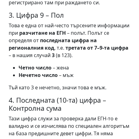
регистрирано там при раждането си.
3. Цифра 9 – Пол
Това е една от най-често търсените информации
при
разчитане на ЕГН
– полът. Полът се
определя от
последната цифра на
регионалния код
, т.е.
третата от 7–9-та цифра
– в нашия случай
3
(в 123).
Четно число
– жена
Нечетно число
– мъж
Тъй като 3 е нечетно, значи това е мъж.
4. Последната (10-та) цифра –
Контролна сума
Тази цифра служи за проверка дали ЕГН-то е
валидно и се изчислява по специален алгоритъм
на база предишните девет цифри. Тя няма