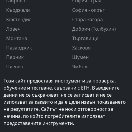
Габрово
София - град
Кърджали
София - окръг
Кюстендил
Стара Загора
Ловеч
Добрич (Толбухин)
Монтана
Търговище
Пазарджик
Хасково
Перник
Шумен
Плевен
Ямбол
Този сайт предоставя инструменти за проверка,
обучение и тестване, свързани с ЕГН. Въведените
данни не се съхраняват, не се записват и не се
използват за каквито и да е цели извън показването
на резултатите. Сайтът не носи отговорност за
начина, по който потребителите използват
предоставените инструменти.