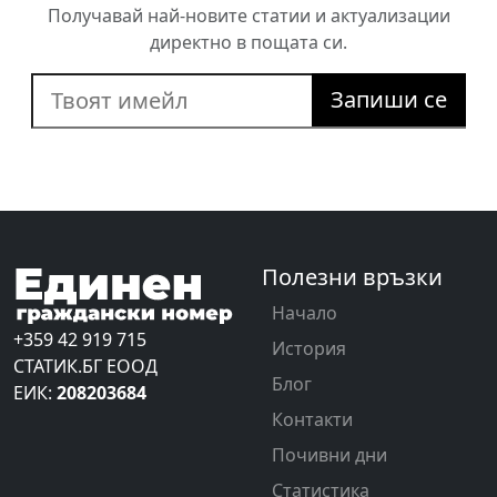
Получавай най-новите статии и актуализации
директно в пощата си.
Запиши се
Полезни връзки
Начало
+359 42 919 715
История
СТАТИК.БГ ЕООД
Блог
ЕИК:
208203684
Контакти
Почивни дни
Статистика