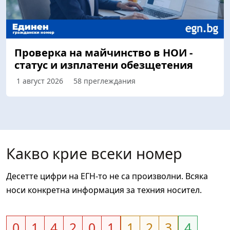
Проверка на майчинство в НОИ -
статус и изплатени обезщетения
1 август 2026
58 преглеждания
Какво крие всеки номер
Десетте цифри на ЕГН-то не са произволни. Всяка
носи конкретна информация за техния носител.
0
1
4
2
0
1
1
2
3
4