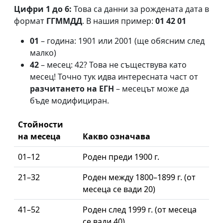
Цифри 1 до 6:
Това са данни за рождената дата в
формат
ГГММДД
. В нашия пример:
01 42 01
01
– година: 1901 или 2001 (ще обясним след
малко)
42
– месец: 42? Това не съществува като
месец! Точно тук идва интересната част от
разчитането на ЕГН
– месецът може да
бъде модифициран.
Стойности
на месеца
Какво означава
01–12
Роден преди 1900 г.
21–32
Роден между 1800–1899 г. (от
месеца се вади 20)
41–52
Роден след 1999 г. (от месеца
се вади 40)