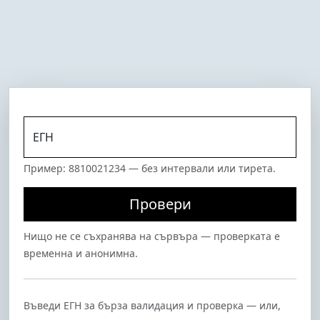
ЕГН
Пример: 8810021234 — без интервали или тирета.
Провери
Нищо не се съхранява на сървъра — проверката е
временна и анонимна.
Въведи ЕГН за бърза валидация и проверка — или,