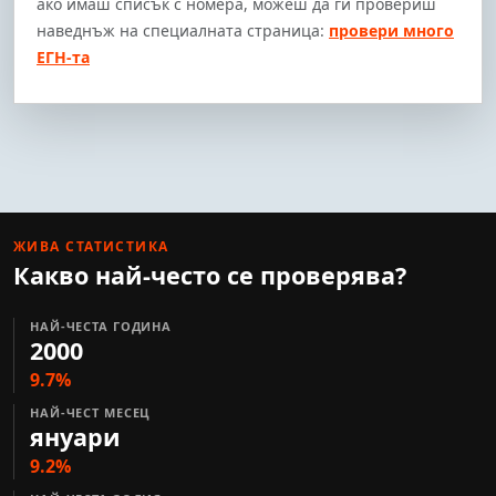
ако имаш списък с номера, можеш да ги провериш
наведнъж на специалната страница:
провери много
ЕГН-та
ЖИВА СТАТИСТИКА
Какво най-често се проверява?
НАЙ-ЧЕСТА ГОДИНА
2000
9.7%
НАЙ-ЧЕСТ МЕСЕЦ
януари
9.2%