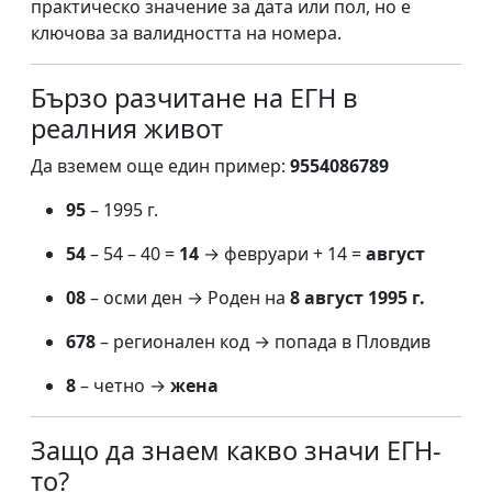
практическо значение за дата или пол, но е
ключова за валидността на номера.
Бързо разчитане на ЕГН в
реалния живот
Да вземем още един пример:
9554086789
95
– 1995 г.
54
– 54 – 40 =
14
→ февруари + 14 =
август
08
– осми ден → Роден на
8 август 1995 г.
678
– регионален код → попада в Пловдив
8
– четно →
жена
Защо да знаем какво значи ЕГН-
то?