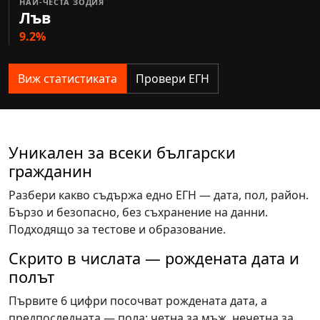
НАЙ-ЧЕСТА ЗОДИЯ
Лъв
9.2%
Виж статистиката
Провери ЕГН
Уникален за всеки български
гражданин
Разбери какво съдържа едно ЕГН — дата, пол, район.
Бързо и безопасно, без съхранение на данни.
Подходящо за тестове и образование.
Скрито в числата — рождената дата и
полът
Първите 6 цифри посочват рождената дата, а
предпоследната — пола: четна за мъж, нечетна за