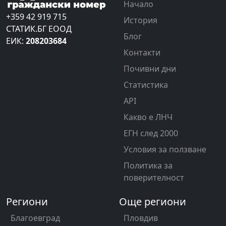
Начало
+359 42 919 715
История
СТАТИК.БГ ЕООД
Блог
ЕИК:
208203684
Контакти
Почивни дни
Статистика
API
Какво е ЛНЧ
ЕГН след 2000
Условия за ползване
Политика за
поверителност
Региони
Още региони
Благоевград
Пловдив