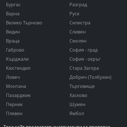
Бургас
Разград
Варна
Русе
Велико Търново
Силистра
Видин
Сливен
Враца
Смолян
Габрово
София - град
Кърджали
София - окръг
Кюстендил
Стара Загора
Ловеч
Добрич (Толбухин)
Монтана
Търговище
Пазарджик
Хасково
Перник
Шумен
Плевен
Ямбол