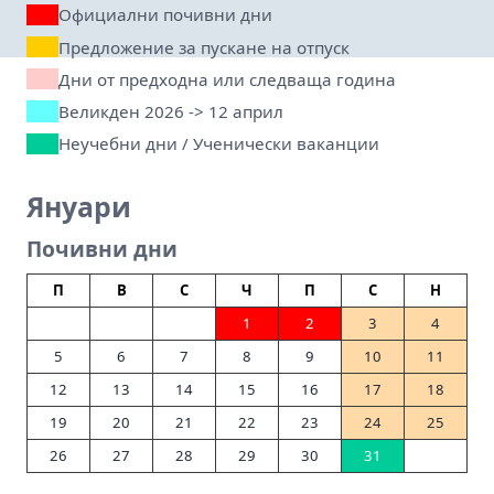
Официални почивни дни
Предложение за пускане на отпуск
Дни от предходна или следваща година
Великден 2026 -> 12 април
Неучебни дни / Ученически ваканции
Януари
Почивни дни
П
В
С
Ч
П
С
Н
1
2
3
4
5
6
7
8
9
10
11
12
13
14
15
16
17
18
19
20
21
22
23
24
25
26
27
28
29
30
31