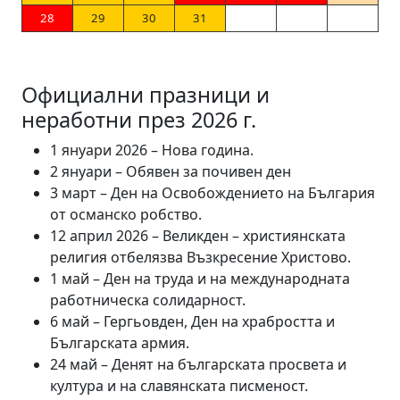
28
29
30
31
Официални празници и
неработни през 2026 г.
1 януари 2026 – Нова година.
2 януари – Обявен за почивен ден
3 март – Ден на Освобождението на България
от османско робство.
12 април 2026 – Великден – християнската
религия отбелязва Възкресение Христово.
1 май – Ден на труда и на международната
работническа солидарност.
6 май – Гергьовден, Ден на храбростта и
Българската армия.
24 май – Денят на българската просвета и
култура и на славянската писменост.