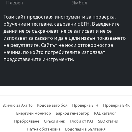
Плевен
Ямбол
Този сайт предоставя инструменти за проверка,
обучение и тестване, свързани с ЕГН. Въведените
данни не се съхраняват, не се записват и не се
използват за каквито и да е цели извън показването
на резултатите. Сайтът не носи отговорност за
начина, по който потребителите използват
предоставените инструменти.
Всичко за Акт 16
Кодове авто боя
Проверка ЕГН
Проверка ЕИК
Енергиен монитор
Баркод генератор
RAL каталог
Преброяване
Скъси линк
Глоби от КАТ
SEO статии
Пътна обстановка
Водопади в България