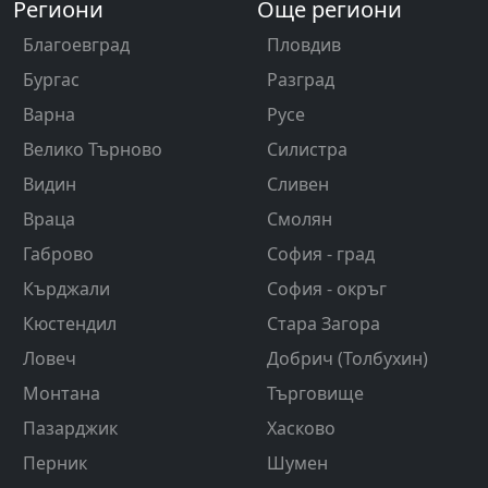
Региони
Още региони
Благоевград
Пловдив
Бургас
Разград
Варна
Русе
Велико Търново
Силистра
Видин
Сливен
Враца
Смолян
Габрово
София - град
Кърджали
София - окръг
Кюстендил
Стара Загора
Ловеч
Добрич (Толбухин)
Монтана
Търговище
Пазарджик
Хасково
Перник
Шумен